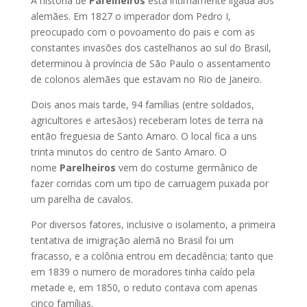
A história de
Parelheiros
esta intimamente ligada aos
alemães. Em 1827 o imperador dom Pedro I,
preocupado com o povoamento do pais e com as
constantes invasões dos castelhanos ao sul do Brasil,
determinou à província de São Paulo o assentamento
de colonos alemães que estavam no Rio de Janeiro.
Dois anos mais tarde, 94 famílias (entre soldados,
agricultores e artesãos) receberam lotes de terra na
então freguesia de Santo Amaro. O local fica a uns
trinta minutos do centro de Santo Amaro. O
nome
Parelheiros
vem do costume germânico de
fazer corridas com um tipo de carruagem puxada por
um parelha de cavalos.
Por diversos fatores, inclusive o isolamento, a primeira
tentativa de imigração alemã no Brasil foi um
fracasso, e a colônia entrou em decadência; tanto que
em 1839 o numero de moradores tinha caído pela
metade e, em 1850, o reduto contava com apenas
cinco famílias.