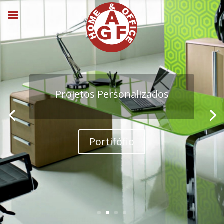
Projetos Personalizados
Portifófio