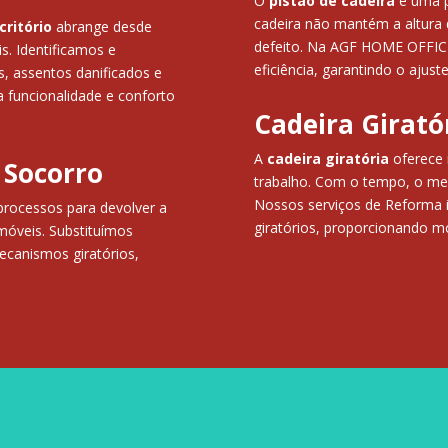
O
pistão de cadeira
é uma pe
cadeira não mantém a altura 
critório
abrange desde
defeito. Na AGF HOME OFFICE,
s. Identificamos e
eficiência, garantindo o ajuste
 assentos danificados e
 funcionalidade e conforto
Cadeira Girató
A
cadeira giratória
oferece 
 Socorro
trabalho. Com o tempo, o me
Nossos serviços de Reforma 
processos para devolver a
giratórios, proporcionando m
 móveis. Substituímos
ecanismos giratórios,