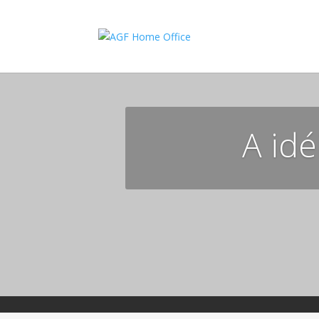
A idé