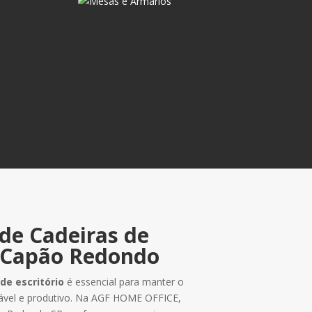
de Cadeiras de
o Capão Redondo
de escritório
é essencial para manter o
tável e produtivo. Na AGF HOME OFFICE,