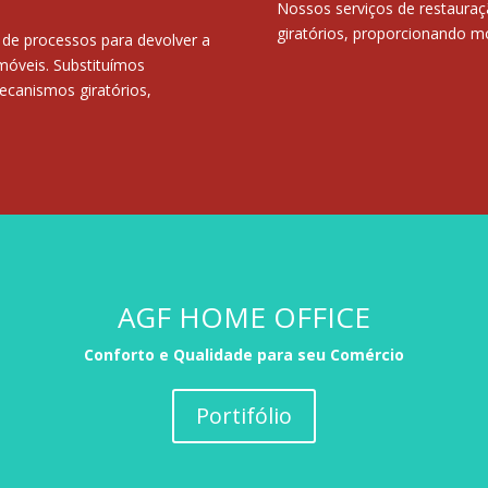
Nossos serviços de restauraç
giratórios, proporcionando m
 de processos para devolver a
 móveis. Substituímos
ecanismos giratórios,
AGF HOME OFFICE
Conforto e Qualidade para seu Comércio
Portifólio