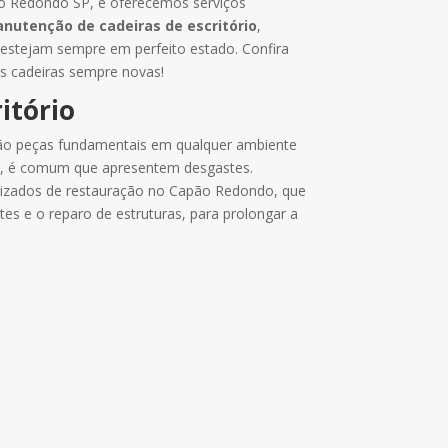
o Redondo SP, e oferecemos serviços
anutenção
de cadeiras de escritório
,
 estejam sempre em perfeito estado. Confira
s cadeiras sempre novas!
itório
o peças fundamentais em qualquer ambiente
io, é comum que apresentem desgastes.
lizados de restauração no Capão Redondo, que
es e o reparo de estruturas, para prolongar a