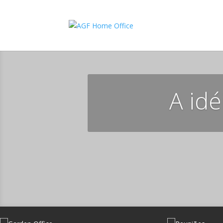
A idé