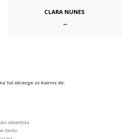
CLARA NUNES
“”
na Sul abrange os bairros de:
tuto Adventista
São Bento
ussara