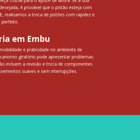
ça crucial para o ajuste de altura. Se a sua
desejada, é provável que o pistão esteja com
 realizamos a troca de pistões com rapidez e
 perfeito.
ória em Embu
mobilidade e praticidade no ambiente de
canismo giratório pode apresentar problemas.
ão incluem a revisão e troca de componentes
ovimentos suaves e sem interrupções.