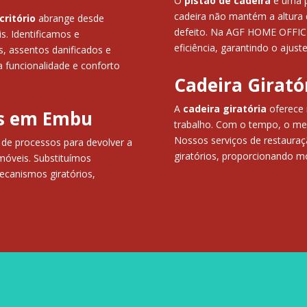
O
pistão de cadeira
é uma pe
cadeira não mantém a altura 
critório
abrange desde
defeito. Na AGF HOME OFFICE,
s. Identificamos e
eficiência, garantindo o ajuste
 assentos danificados e
 funcionalidade e conforto
Cadeira Girat
A
cadeira giratória
oferece 
as em Embu
trabalho. Com o tempo, o me
Nossos serviços de restauraç
 de processos para devolver a
giratórios, proporcionando m
 móveis. Substituímos
ecanismos giratórios,