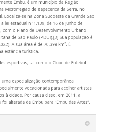
smente Embu, é um município da Região
a Microrregião de Itapecerica da Serra, no
il. Localiza-se na Zona Sudoeste da Grande São
 lei estadual nº 1.139, de 16 de junho de
e, com o Plano de Desenvolvimento Urbano
itana de São Paulo (PDUI).[3] Sua população é
022). A sua área é de 70,398 km². É
 estância turística.
s esportivas, tal como o Clube de Futebol
uxe uma especialização contemporânea
pecialmente vocacionada para acolher artistas.
cos à cidade. Por causa disso, em 2011, a
 foi alterada de Embu para “Embu das Artes”.