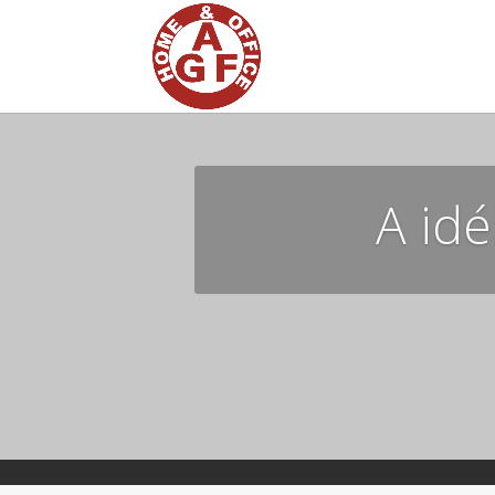
A idé